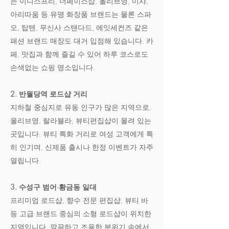
는 이니스프리, 더페이스샵, 올리브영, 미샤,
아리따움 등 유명 화장품 브랜드는 물론 스파
오, 탑텐, 무신사 스탠다드, 에잇세컨즈 같은
패션 브랜드 매장도 대거 입점해 있습니다. 카
페, 맛집과 함께 즐길 수 있어 하루 코스로도
손색없는 쇼핑 명소입니다.
2. 반월당역 로드샵 거리
지하철 중심지로 유동 인구가 많은 지역으로,
올리브영, 랄라블라, 뷰티편집샵이 몰려 있는
곳입니다. 뷰티 특화 거리로 여성 고객에게 특
히 인기며, 신제품 출시나 한정 이벤트가 자주
열립니다.
3. 수성구 범어·황금동 일대
프리미엄 로드샵, 향수 전문 편집샵, 뷰티 바
등 고급 브랜드 중심의 소형 로드샵이 위치한
지역입니다. 깔끔하고 조용한 분위기 속에서