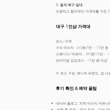
3. 칠곡·북구 일대
조용하고 합리적인 가격대를 가진 2
대구 1인샵 가격대
코스/가격
거식 마사지 : (60분)7만 ~ 10만 원
스웨디시/아로마 : (90분)10만 ~ 
프리미엄 감성코스 : 15만 원 이상
※ 코스 구성, 매니저 숙련도, 샵 
후기 확인 & 예약 꿀팁
네이버 블로그, 지역 마사지 커뮤니티
‘커플 룸 깔끔’, ‘응대 친절’, ‘감