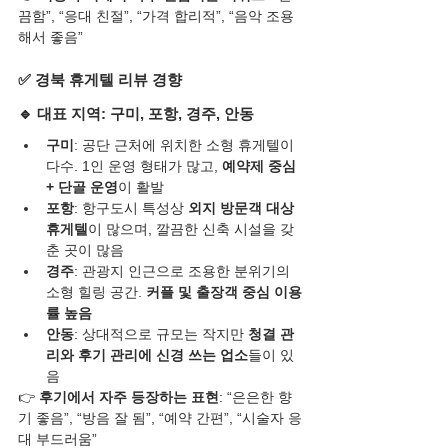
끔함”, “응대 친절”, “가격 합리적”, “음악 조용
해서 좋음”
✅ 경북 휴게텔 리뷰 경향
🔹 대표 지역: 
구미, 포항, 경주, 안동
구미
: 공단 근처에 위치한 소형 휴게텔이 
다수. 1인 운영 형태가 많고, 
예약제 중심 
+ 단골 운영
이 활발
포항
: 항구도시 특성상 
외지 방문객 대상 
휴게텔
이 많으며, 깔끔한 신축 시설을 갖
춘 곳이 많음
경주
: 관광지 인근으로 조용한 분위기의 
소형 힐링 공간. 
커플 및 출장객 중심 이용
률 높음
안동
: 상대적으로 규모는 작지만 
청결 관
리와 후기 관리에 신경 쓰는 업소
들이 있
음
👉 
후기에서 자주 등장하는 표현
: “은은한 향
기 좋음”, “방음 잘 됨”, “예약 간편”, “시술자 응
대 부드러움”