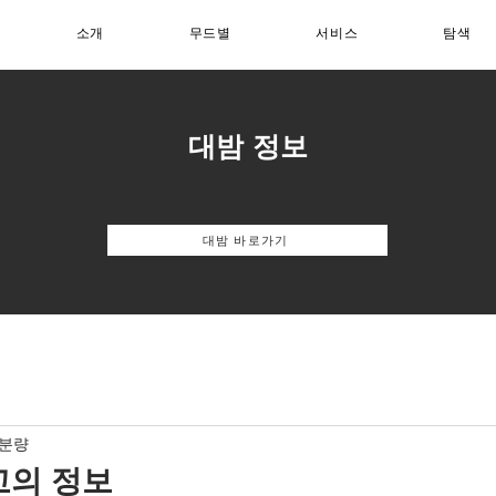
소개
무드별
서비스
탐색
대밤 정보
대밤 바로가기
 분량
고의 정보