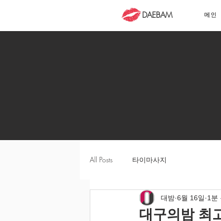
DAEBAM
메인
All Posts
타이마사지
대밤
6월 16일
1분
대구의밤 최